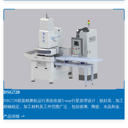
出需要量的研磨液输送至 供给管路。多余的研磨液将通过倾斜的回流
管线流 回至研磨液桶内。此回流功能和搅拌器 的
DSG720
DSG720双面精磨机运行系统依据3-way行星原理设计，较好高，加工
精确稳定。加工材料及工件范围广泛，包括玻璃、陶瓷、水晶和金属
等。DSG720双面精磨机广泛应用于工件的平面加工，可为工件严苛
产品详细
的精度和公差要求提供较好的解决方案。平面度:<1μm*工件一致性公
差:<4μm*平行度:<3μm*表面光洁度:<0.25μm*切削率:0.6mm*