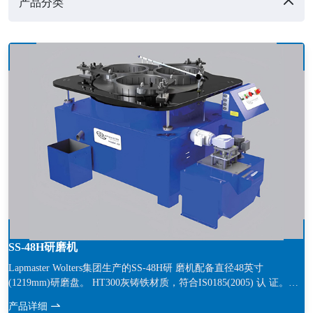
产品分类
M9
(1)
MDX1000
(1)
导轨磨设备
(1)
成型磨设备
(5)
单面设备
(7)
双面设备
(13)
去毛刺设备
(1)
特种设备
(2)
耗材
(5)
SS-48H研磨机
Lapmaster Wolters集团生产的SS-48H研 磨机配备直径48英寸
(1219mm)研磨盘。 HT300灰铸铁材质，符合IS0185(2005) 认 证。可
根据客户要求提供其他类型的研 磨盘。研磨盘为多个贴片用螺钉固定
产品详细
到 支撑盘上。研磨液通过分配管路供给每个修整环。 供给泵可将多