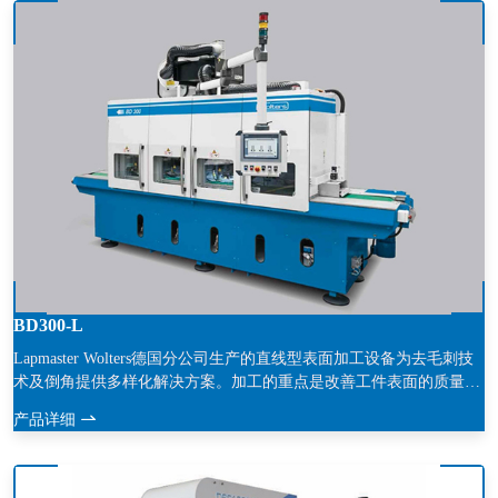
BD300-L
Lapmaster Wolters德国分公司生产的直线型表面加工设备为去毛刺技
术及倒角提供多样化解决方案。加工的重点是改善工件表面的质量。
BD系列设备设计理念非常灵活，可广泛应用于各领域，如加工高精
产品详细
度工件、精密线割件、激光切割件、车削件、铣件及有很多冲压毛刺
的工件。根据客户加工要求，设备每个工位配有5个毛刷。毛刷可分
为简单冲压或铸造毛刷以及特殊结构的刚毛毛刷。具体参数如刚毛厚